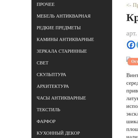
ПРОЧЕЕ
<- П
Кр
МЕБЕЛЬ АНТИКВАРНАЯ
РЕДКИЕ ПРЕДМЕТЫ
арт.
КАМИНЫ АНТИКВАРНЫЕ
ЗЕРКАЛА СТАРИННЫЕ
Ост
СВЕТ
СКУЛЬПТУРА
Винт
сере
АРХИТЕКТУРА
прив
лату
ЧАСЫ АНТИКВАРНЫЕ
испо
ТЕКСТИЛЬ
экск
шика
ФАРФОР
площ
КУХОННЫЙ ДЕКОР
нали