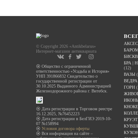
ВСЕ
АКСЕС
© Copyright 2026 «Antikbelarus»
БАРО
Интернет-магазин антиквариата
БИСК
БРА |
⦿ Общество с ограниченной
(12)
ответственностью «Усадьба и История»
ВАЗЫ
УНП 391866832 Свидетельство о
ВЕДРА
государственной регистрации от
30.10.2025 Выданного Администрацией
ГОРН
(
Железнодорожного района г. Витебск.
ЖИВО
ИКОН
КНОК
⦿ Дата регистрации в Торговом реестре
КОЛЛ
16.12.2025, №76452223
⦿ Дата регистрации в БелГИЭ 2019-10-
КРУЭ
07 №158994
КУВШ
⦿
Условия договора оферты
КУХО
⦿ Вся информация на сайте –