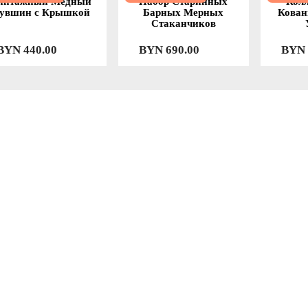
интажный Медный
Набор Старинных
Кол
увшин с Крышкой
Барных Мерных
Кован
Стаканчиков
BYN
440.00
BYN
690.00
BYN