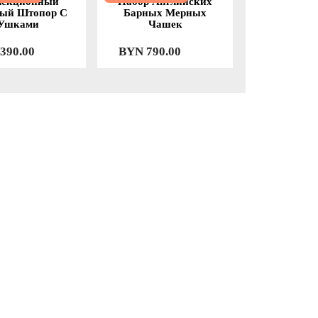
лекционный
Набор Английских
ый Штопор С
Барных Мерных
Ушками
Чашек
390.00
BYN
790.00