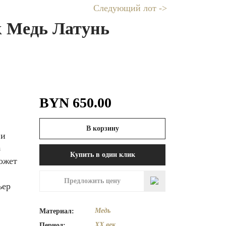
Следующий лот ->
 Медь Латунь
BYN
650.00
В корзину
 и
з
Купить в один клик
ожет
Предложить цену
ьер
Медь
Материал:
XX век
Период: