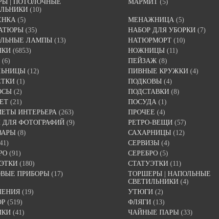
Ы | ПОТОЛОЧНЫЕ
МАРМИТ
(5)
ИЛЬНИКИ
(10)
ЕНКА
(5)
МЕНАЖНИЦА
(5)
АТЮРЫ
(35)
НАБОР ДЛЯ УБОРКИ
(7)
ОЛЬНЫЕ ЛАМПЫ
(13)
НАТЮРМОРТ
(10)
НКИ
(6853)
НОЖНИЦЫ
(11)
(6)
ПЕЙЗАЖ
(8)
ЛЬНИЦЫ
(12)
ПИВНЫЕ КРУЖКИ
(4)
ЕТКИ
(1)
ПОДКОВЫ
(4)
ОСЫ
(2)
ПОДСТАВКИ
(8)
ЕТ
(21)
ПОСУДА
(1)
ЕТЫ ИНТЕРЬЕРА
(263)
ПРОЧЕЕ
(4)
 ДЛЯ ФОТОГРАФИЙ
(9)
РЕТРО-ВЕЩИ
(57)
ВАРЫ
(8)
САХАРНИЦЫ
(12)
41)
СЕРВИЗЫ
(4)
РО
(91)
СЕРЕБРО
(5)
ЭТКИ
(180)
СТАТУЭТКИ
(11)
ВЫЕ ПРИБОРЫ
(17)
ТОРШЕРЫ | НАПОЛЬНЫЕ
СВЕТИЛЬНИКИ
(4)
ШЕНИЯ
(19)
УТЮГИ
(2)
ОР
(519)
ФЛЯГИ
(13)
ИКИ
(41)
ЧАЙНЫЕ ПАРЫ
(33)