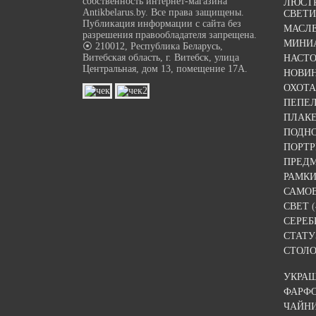
собственность интернет-магазина
ЛЮСТР
Antikbelarus.by. Все права защищены.
СВЕТ
Публикация информации с сайта без
МАСЛ
разрешения правообладателя запрещена.
МИНИ
⦿ 210012, Республика Беларусь,
Витебская область, г. Витебск, улица
НАСТ
Центральная, дом 13, помещение 17А.
НОВИ
ОХОТА
ПЕПЕ
ПЛАК
ПОДН
ПОРТР
ПРЕДМ
РАМКИ
САМО
СВЕТ
(
СЕРЕБ
СТАТУ
СТОЛО
УКРА
ФАРФ
ЧАЙН