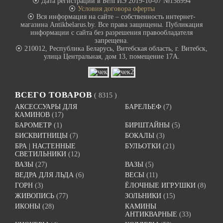
⦿ Дата регистрации в БелГИЭ 2019-10-07 №158994
⦿
Условия договора оферты
⦿ Вся информация на сайте – собственность интернет-
магазина Antikbelarus.by. Все права защищены. Публикация
информации с сайта без разрешения правообладателя
запрещена.
⦿ 210012, Республика Беларусь, Витебская область, г. Витебск,
улица Центральная, дом 13, помещение 17А.
ВСЕГО ТОВАРОВ
( 8315 )
АКСЕССУАРЫ ДЛЯ
БАРЕЛЬЕФ
(7)
КАМИНОВ
(17)
БАРОМЕТР
(1)
БИРШТАЙНЫ
(5)
БИСКВИТНИЦЫ
(7)
БОКАЛЫ
(3)
БРА | НАСТЕННЫЕ
БУЛЬОТКИ
(21)
СВЕТИЛЬНИКИ
(12)
ВАЗЫ
(27)
ВАЗЫ
(5)
ВЕДРА ДЛЯ ЛЬДА
(6)
ВЕСЫ
(11)
ГОРН
(3)
ЁЛОЧНЫЕ ИГРУШКИ
(8)
ЖИВОПИСЬ
(77)
ЗОЛЬНИКИ
(15)
ИКОНЫ
(28)
КАМИНЫ
АНТИКВАРНЫЕ
(33)