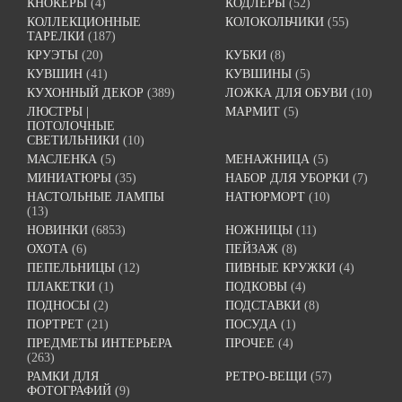
КНОКЕРЫ
(4)
КОДЛЕРЫ
(52)
КОЛЛЕКЦИОННЫЕ
КОЛОКОЛЬЧИКИ
(55)
ТАРЕЛКИ
(187)
КРУЭТЫ
(20)
КУБКИ
(8)
КУВШИН
(41)
КУВШИНЫ
(5)
КУХОННЫЙ ДЕКОР
(389)
ЛОЖКА ДЛЯ ОБУВИ
(10)
ЛЮСТРЫ |
МАРМИТ
(5)
ПОТОЛОЧНЫЕ
СВЕТИЛЬНИКИ
(10)
МАСЛЕНКА
(5)
МЕНАЖНИЦА
(5)
МИНИАТЮРЫ
(35)
НАБОР ДЛЯ УБОРКИ
(7)
НАСТОЛЬНЫЕ ЛАМПЫ
НАТЮРМОРТ
(10)
(13)
НОВИНКИ
(6853)
НОЖНИЦЫ
(11)
ОХОТА
(6)
ПЕЙЗАЖ
(8)
ПЕПЕЛЬНИЦЫ
(12)
ПИВНЫЕ КРУЖКИ
(4)
ПЛАКЕТКИ
(1)
ПОДКОВЫ
(4)
ПОДНОСЫ
(2)
ПОДСТАВКИ
(8)
ПОРТРЕТ
(21)
ПОСУДА
(1)
ПРЕДМЕТЫ ИНТЕРЬЕРА
ПРОЧЕЕ
(4)
(263)
РАМКИ ДЛЯ
РЕТРО-ВЕЩИ
(57)
ФОТОГРАФИЙ
(9)