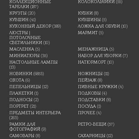
КОЛЛЕКЦИОННЫЕ
КОЛОКОЛЬЧИКИ
(55)
ТАРЕЛКИ
(187)
КРУЭТЫ
(20)
КУБКИ
(8)
КУВШИН
(41)
КУВШИНЫ
(5)
КУХОННЫЙ ДЕКОР
(389)
ЛОЖКА ДЛЯ ОБУВИ
(10)
ЛЮСТРЫ |
МАРМИТ
(5)
ПОТОЛОЧНЫЕ
СВЕТИЛЬНИКИ
(10)
МАСЛЕНКА
(5)
МЕНАЖНИЦА
(5)
МИНИАТЮРЫ
(35)
НАБОР ДЛЯ УБОРКИ
(7)
НАСТОЛЬНЫЕ ЛАМПЫ
НАТЮРМОРТ
(10)
(13)
НОВИНКИ
(6853)
НОЖНИЦЫ
(11)
ОХОТА
(6)
ПЕЙЗАЖ
(8)
ПЕПЕЛЬНИЦЫ
(12)
ПИВНЫЕ КРУЖКИ
(4)
ПЛАКЕТКИ
(1)
ПОДКОВЫ
(4)
ПОДНОСЫ
(2)
ПОДСТАВКИ
(8)
ПОРТРЕТ
(21)
ПОСУДА
(1)
ПРЕДМЕТЫ ИНТЕРЬЕРА
ПРОЧЕЕ
(4)
(263)
РАМКИ ДЛЯ
РЕТРО-ВЕЩИ
(57)
ФОТОГРАФИЙ
(9)
САМОВАРЫ
(8)
САХАРНИЦЫ
(12)