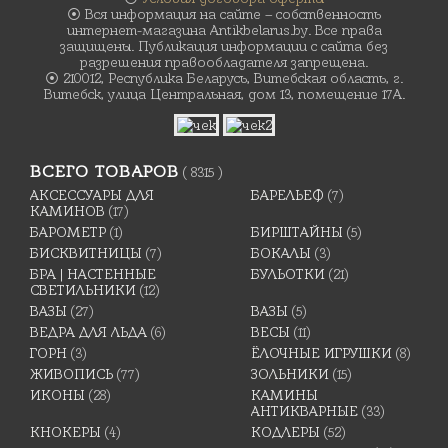
⦿ Вся информация на сайте – собственность
интернет-магазина Antikbelarus.by. Все права
защищены. Публикация информации с сайта без
разрешения правообладателя запрещена.
⦿ 210012, Республика Беларусь, Витебская область, г.
Витебск, улица Центральная, дом 13, помещение 17А.
ВСЕГО ТОВАРОВ
( 8315 )
АКСЕССУАРЫ ДЛЯ
БАРЕЛЬЕФ
(7)
КАМИНОВ
(17)
БАРОМЕТР
(1)
БИРШТАЙНЫ
(5)
БИСКВИТНИЦЫ
(7)
БОКАЛЫ
(3)
БРА | НАСТЕННЫЕ
БУЛЬОТКИ
(21)
СВЕТИЛЬНИКИ
(12)
ВАЗЫ
(27)
ВАЗЫ
(5)
ВЕДРА ДЛЯ ЛЬДА
(6)
ВЕСЫ
(11)
ГОРН
(3)
ЁЛОЧНЫЕ ИГРУШКИ
(8)
ЖИВОПИСЬ
(77)
ЗОЛЬНИКИ
(15)
ИКОНЫ
(28)
КАМИНЫ
АНТИКВАРНЫЕ
(33)
КНОКЕРЫ
(4)
КОДЛЕРЫ
(52)