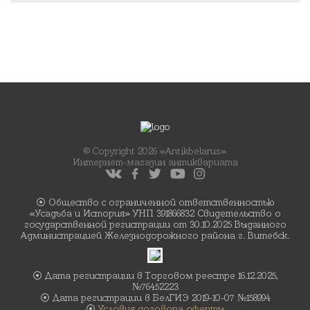
© Copyright 2026 «Antikbelarus»
Интернет-магазин антиквариата
⦿ Общество с ограниченной ответственностью
«Усадьба и История» УНП 391866832 Свидетельство о
государственной регистрации от 30.10.2025 Выданного
Администрацией Железнодорожного района г. Витебск.
⦿ Дата регистрации в Торговом реестре 16.12.2025,
№76452223
⦿ Дата регистрации в БелГИЭ 2019-10-07 №158994
⦿
Условия договора оферты