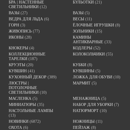
БРА | НАСТЕННЫЕ
БУЛЬОТКИ
(21)
СВЕТИЛЬНИКИ
(12)
ВАЗЫ
(27)
ВАЗЫ
(5)
ВЕДРА ДЛЯ ЛЬДА
(6)
ВЕСЫ
(11)
ГОРН
(3)
ЁЛОЧНЫЕ ИГРУШКИ
(8)
ЖИВОПИСЬ
(77)
ЗОЛЬНИКИ
(15)
ИКОНЫ
(28)
КАМИНЫ
АНТИКВАРНЫЕ
(33)
КНОКЕРЫ
(4)
КОДЛЕРЫ
(52)
КОЛЛЕКЦИОННЫЕ
КОЛОКОЛЬЧИКИ
(55)
ТАРЕЛКИ
(187)
КРУЭТЫ
(20)
КУБКИ
(8)
КУВШИН
(41)
КУВШИНЫ
(5)
КУХОННЫЙ ДЕКОР
(389)
ЛОЖКА ДЛЯ ОБУВИ
(10)
ЛЮСТРЫ |
МАРМИТ
(5)
ПОТОЛОЧНЫЕ
СВЕТИЛЬНИКИ
(10)
МАСЛЕНКА
(5)
МЕНАЖНИЦА
(5)
МИНИАТЮРЫ
(35)
НАБОР ДЛЯ УБОРКИ
(7)
НАСТОЛЬНЫЕ ЛАМПЫ
НАТЮРМОРТ
(10)
(13)
НОВИНКИ
(6872)
НОЖНИЦЫ
(11)
ОХОТА
(6)
ПЕЙЗАЖ
(8)