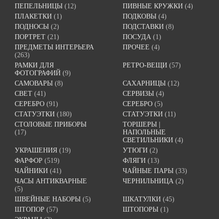
ПЕПЕЛЬНИЦЫ
(12)
ПИВНЫЕ КРУЖКИ
(4)
ПЛАКЕТКИ
(1)
ПОДКОВЫ
(4)
ПОДНОСЫ
(2)
ПОДСТАВКИ
(8)
ПОРТРЕТ
(21)
ПОСУДА
(1)
ПРЕДМЕТЫ ИНТЕРЬЕРА
ПРОЧЕЕ
(4)
(263)
РАМКИ ДЛЯ
РЕТРО-ВЕЩИ
(57)
ФОТОГРАФИЙ
(9)
САМОВАРЫ
(8)
САХАРНИЦЫ
(12)
СВЕТ
(41)
СЕРВИЗЫ
(4)
СЕРЕБРО
(91)
СЕРЕБРО
(5)
СТАТУЭТКИ
(180)
СТАТУЭТКИ
(11)
СТОЛОВЫЕ ПРИБОРЫ
ТОРШЕРЫ |
(17)
НАПОЛЬНЫЕ
СВЕТИЛЬНИКИ
(4)
УКРАШЕНИЯ
(19)
УТЮГИ
(2)
ФАРФОР
(519)
ФЛЯГИ
(13)
ЧАЙНИКИ
(41)
ЧАЙНЫЕ ПАРЫ
(33)
ЧАСЫ АНТИКВАРНЫЕ
ЧЕРНИЛЬНИЦА
(2)
(5)
ШВЕЙНЫЕ НАБОРЫ
(5)
ШКАТУЛКИ
(45)
ШТОПОР
(57)
ШТОПОРЫ
(1)