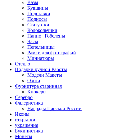
Вазы
Кувшины
Подставки
Подносы
Статуэтки
Колокольчики
Панно | Гобелены
Часы
Пепельницы
Рамки для фотографий
Миниатюры
Стекло
Подарки ручной Работы
Модели Макеты
Охота
Фурнитура старинная
Кнокеры
Серебро
Фалеристика
Награды Царской России
Иконы
открытки
украшения
Букинистика
Монеты