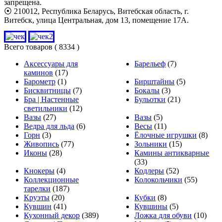
запрещена.
⦿ 210012, Республика Беларусь, Витебская область, г.
Витебск, улица Центральная, дом 13, помещение 17А.
Всего товаров
( 8334 )
Аксессуары для
Барельеф
(7)
каминов
(17)
Барометр
(1)
Бирштайны
(5)
Бисквитницы
(7)
Бокалы
(3)
Бра | Настенные
Бульотки
(21)
светильники
(12)
Вазы
(27)
Вазы
(5)
Ведра для льда
(6)
Весы
(11)
Горн
(3)
Ёлочные игрушки
(8)
Живопись
(77)
Зольники
(15)
Иконы
(28)
Камины антикварные
(33)
Кнокеры
(4)
Кодлеры
(52)
Коллекционные
Колокольчики
(55)
тарелки
(187)
Круэты
(20)
Кубки
(8)
Кувшин
(41)
Кувшины
(5)
Кухонный декор
(389)
Ложка для обуви
(10)