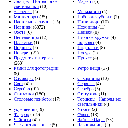
Люстры | Потолочные
Мармит
(5)
светильники
(10)
масленка
(5)
Менажница
(5)
Миниатюры
(35)
Набор для уборки
(7)
Настольные лампы
(13)
Натюрморт
(10)
Новинки
(6872)
Ножницы
(11)
Охота
(6)
Пейзаж
(8)
Пепельницы
(12)
Пивные кружки
(4)
Плакетки
(1)
подковы
(4)
Подносы
(2)
Подставки
(8)
Портрет
(21)
Посуда
(1)
Предметы интерьера
Прочее
(4)
(263)
Рамки для фотографий
Ретро-вещи
(57)
(9)
Самовары
(8)
Сахарницы
(12)
Свет
(41)
Сервизы
(4)
Серебро
(91)
Серебро
(5)
Статуэтки
(180)
Статуэтки
(11)
Столовые приборы
(17)
Торшеры | Напольные
светильники
(4)
украшения
(19)
Утюги
(2)
Фарфор
(519)
Фляги
(13)
Чайники
(41)
Чайные Пары
(33)
Часы антикварные
(5)
Чернильница
(2)