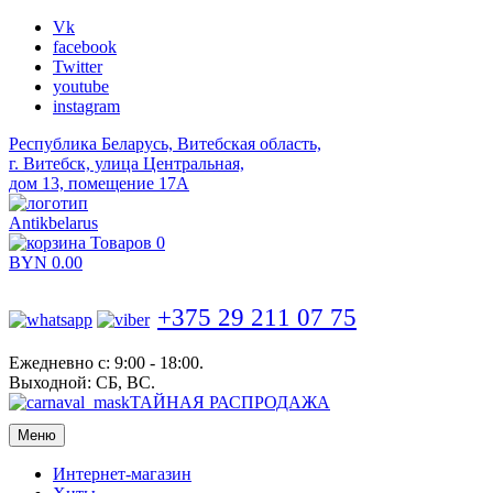
Vk
facebook
Twitter
youtube
instagram
Республика Беларусь, Витебская область,
г. Витебск, улица Центральная,
дом 13, помещение 17А
Antikbelarus
Товаров 0
BYN
0.00
+375 29 211 07 75
Ежедневно с: 9:00 - 18:00.
Выходной: СБ, ВС.
ТАЙНАЯ РАСПРОДАЖА
Меню
Интернет-магазин