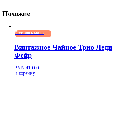
раритет
ретродекор
Похожие
ручная_работа
СтаринныеПредметы
украшениедекора
украшениедома
Осталось мало
уникальный_стиль
утонченность
Уют
Винтажное Чайное Трио Леди
фарфор
Фейр
фарфоровыйкувшин
Эстетика
BYN
410.00
В корзину