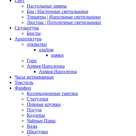
Свет
Настольные лампы
Бра | Настенные светильники
Торшеры | Напольные светильники
Люстры | Потолочные светильники
Скульптура
Бюсты
Архитектура
открытки
альбом
рамки
Горн
Армия Наполеона
Армия Наполеона
Часы антикварные
Текстиль
Фарфор
Коллекционные тарелки
Статуэтки
Пивные кружки
Посуда
Кодлеры
Чайные Пары
Вазы
Шкатулки