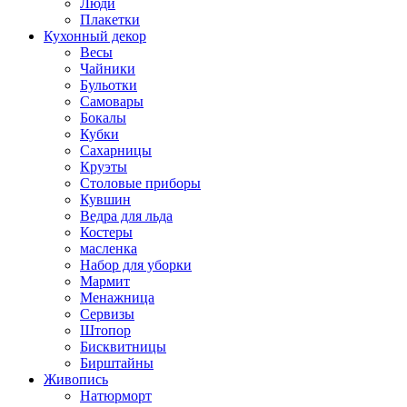
Люди
Плакетки
Кухонный декор
Весы
Чайники
Бульотки
Самовары
Бокалы
Кубки
Сахарницы
Круэты
Столовые приборы
Кувшин
Ведра для льда
Костеры
масленка
Набор для уборки
Мармит
Менажница
Сервизы
Штопор
Бисквитницы
Бирштайны
Живопись
Натюрморт