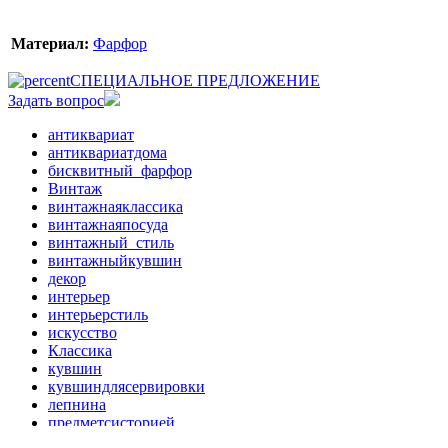
Материал:
Фарфор
СПЕЦИАЛЬНОЕ ПРЕДЛОЖЕНИЕ
Задать вопрос
антиквариат
антиквариатдома
бисквитный_фарфор
Винтаж
винтажнаяклассика
винтажнаяпосуда
винтажный_стиль
винтажныйкувшин
декор
интерьер
интерьерстиль
искусство
Классика
кувшин
кувшиндлясервировки
лепнина
предметсисторией
прованс