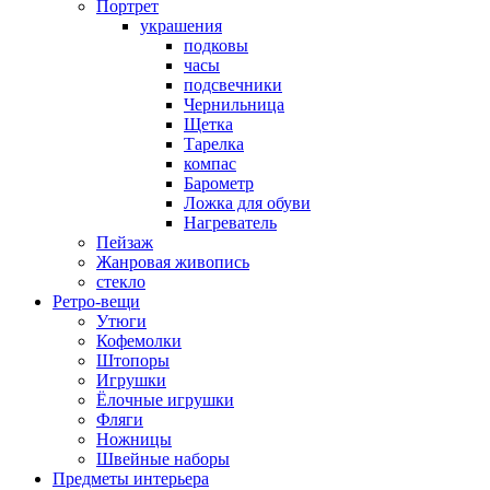
Портрет
украшения
подковы
часы
подсвечники
Чернильница
Щетка
Тарелка
компас
Барометр
Ложка для обуви
Нагреватель
Пейзаж
Жанровая живопись
стекло
Ретро-вещи
Утюги
Кофемолки
Штопоры
Игрушки
Ёлочные игрушки
Фляги
Ножницы
Швейные наборы
Предметы интерьера