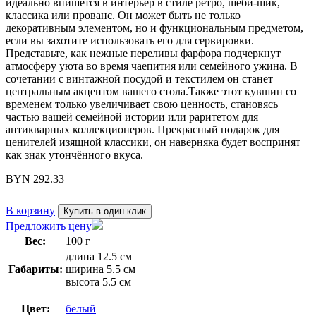
идеально впишется в интерьер в стиле ретро, шеби-шик,
классика или прованс. Он может быть не только
декоративным элементом, но и функциональным предметом,
если вы захотите использовать его для сервировки.
Представьте, как нежные переливы фарфора подчеркнут
атмосферу уюта во время чаепития или семейного ужина. В
сочетании с винтажной посудой и текстилем он станет
центральным акцентом вашего стола.Также этот кувшин со
временем только увеличивает свою ценность, становясь
частью вашей семейной истории или раритетом для
антикварных коллекционеров. Прекрасный подарок для
ценителей изящной классики, он наверняка будет воспринят
как знак утончённого вкуса.
BYN
292.33
В корзину
Купить в один клик
Предложить цену
Вес:
100 г
длина 12.5 см
Габариты:
ширина 5.5 см
высота 5.5 см
Цвет:
белый