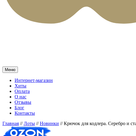
Меню
Интернет-магазин
Хиты
Оплата
О нас
Отзывы
Блог
Контакты
Главная
//
Лоты
//
Новинки
//
Крючок для кодлера. Серебро и ст
Прочее