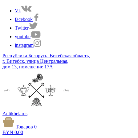
Vk
facebook
Twitter
youtube
instagram
Республика Беларусь, Витебская область,
г. Витебск, улица Центральная,
дом 13, помещение 17А
Antikbelarus
Товаров 0
BYN
0.00