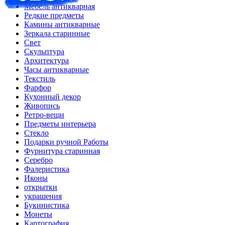
Мебель антикварная
Редкие предметы
Камины антикварные
Зеркала старинные
Свет
Скульптура
Архитектура
Часы антикварные
Текстиль
Фарфор
Кухонный декор
Живопись
Ретро-вещи
Предметы интерьера
Стекло
Подарки ручной Работы
Фурнитура старинная
Серебро
Фалеристика
Иконы
открытки
украшения
Букинистика
Монеты
Картография