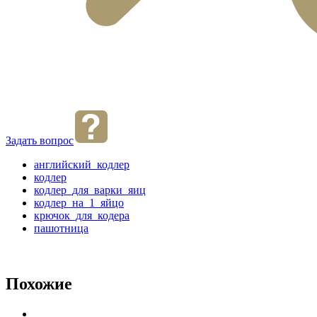
Задать вопрос
английский_кодлер
кодлер
кодлер_для_варки_яиц
кодлер_на_1_яйцо
крючок_для_кодера
пашотница
Похожие