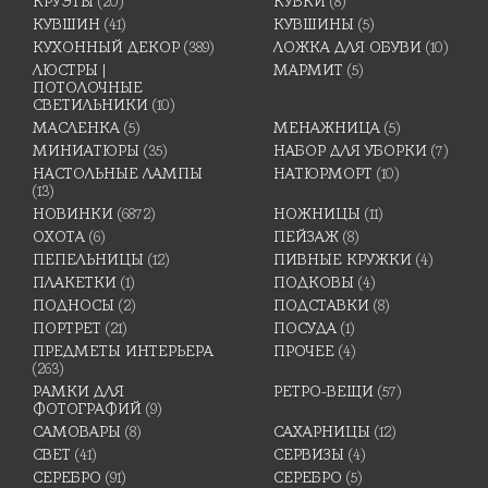
КРУЭТЫ
(20)
КУБКИ
(8)
КУВШИН
(41)
КУВШИНЫ
(5)
КУХОННЫЙ ДЕКОР
(389)
ЛОЖКА ДЛЯ ОБУВИ
(10)
ЛЮСТРЫ |
МАРМИТ
(5)
ПОТОЛОЧНЫЕ
СВЕТИЛЬНИКИ
(10)
МАСЛЕНКА
(5)
МЕНАЖНИЦА
(5)
МИНИАТЮРЫ
(35)
НАБОР ДЛЯ УБОРКИ
(7)
НАСТОЛЬНЫЕ ЛАМПЫ
НАТЮРМОРТ
(10)
(13)
НОВИНКИ
(6872)
НОЖНИЦЫ
(11)
ОХОТА
(6)
ПЕЙЗАЖ
(8)
ПЕПЕЛЬНИЦЫ
(12)
ПИВНЫЕ КРУЖКИ
(4)
ПЛАКЕТКИ
(1)
ПОДКОВЫ
(4)
ПОДНОСЫ
(2)
ПОДСТАВКИ
(8)
ПОРТРЕТ
(21)
ПОСУДА
(1)
ПРЕДМЕТЫ ИНТЕРЬЕРА
ПРОЧЕЕ
(4)
(263)
РАМКИ ДЛЯ
РЕТРО-ВЕЩИ
(57)
ФОТОГРАФИЙ
(9)
САМОВАРЫ
(8)
САХАРНИЦЫ
(12)
СВЕТ
(41)
СЕРВИЗЫ
(4)
СЕРЕБРО
(91)
СЕРЕБРО
(5)