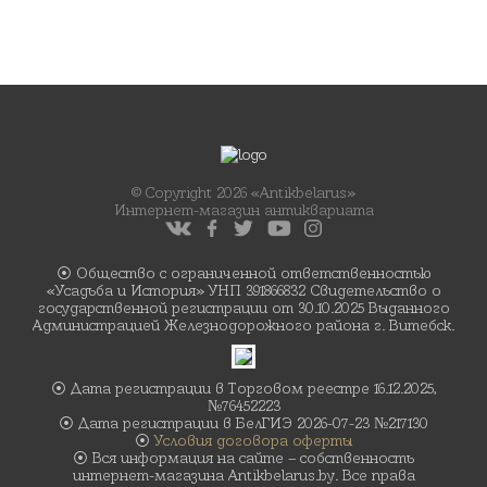
© Copyright 2026 «Antikbelarus»
Интернет-магазин антиквариата
⦿ Общество с ограниченной ответственностью
«Усадьба и История» УНП 391866832 Свидетельство о
государственной регистрации от 30.10.2025 Выданного
Администрацией Железнодорожного района г. Витебск.
⦿ Дата регистрации в Торговом реестре 16.12.2025,
№76452223
⦿ Дата регистрации в БелГИЭ 2026-07-23 №217130
⦿
Условия договора оферты
⦿ Вся информация на сайте – собственность
интернет-магазина Antikbelarus.by. Все права