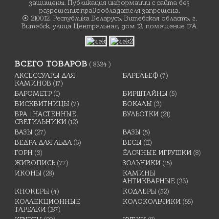
защищены. Публикация информации с сайта без
разрешения правообладателя запрещена.
⦿ 210012, Республика Беларусь, Витебская область, г.
Витебск, улица Центральная, дом 13, помещение 17А.
ВСЕГО ТОВАРОВ
( 8334 )
АКСЕССУАРЫ ДЛЯ
БАРЕЛЬЕФ
(7)
КАМИНОВ
(17)
БАРОМЕТР
(1)
БИРШТАЙНЫ
(5)
БИСКВИТНИЦЫ
(7)
БОКАЛЫ
(3)
БРА | НАСТЕННЫЕ
БУЛЬОТКИ
(21)
СВЕТИЛЬНИКИ
(12)
ВАЗЫ
(27)
ВАЗЫ
(5)
ВЕДРА ДЛЯ ЛЬДА
(6)
ВЕСЫ
(11)
ГОРН
(3)
ЁЛОЧНЫЕ ИГРУШКИ
(8)
ЖИВОПИСЬ
(77)
ЗОЛЬНИКИ
(15)
ИКОНЫ
(28)
КАМИНЫ
АНТИКВАРНЫЕ
(33)
КНОКЕРЫ
(4)
КОДЛЕРЫ
(52)
КОЛЛЕКЦИОННЫЕ
КОЛОКОЛЬЧИКИ
(55)
ТАРЕЛКИ
(187)