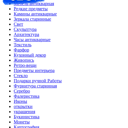
Мебель антикварная
Редкие предметы
Камины антикварные
Зеркала старинные
Свет
Скульптура
Архитектура
Часы антикварные
Текстиль
Фарфор
Кухонный декор
Живопись
Ретро-вещи
Предметы интерьера
Стекло
Подарки ручной Работы
Фурнитура старинная
Серебро
Фалеристика
Иконы
открытки
украшения
Букинистика
Монеты
Картография