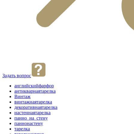
Задать вопрос
английскийфарфор
антикварнаятарелка
Винтаж
винтажнаятарелка
декоративнаятарелка
настеннаятарелка
панно_на_стену
паннонастену
тарелка