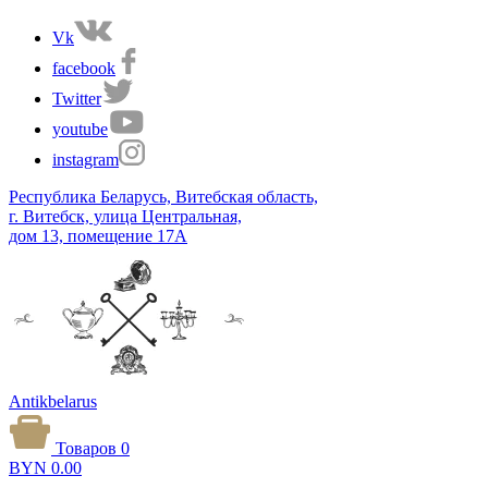
Vk
facebook
Twitter
youtube
instagram
Республика Беларусь, Витебская область,
г. Витебск, улица Центральная,
дом 13, помещение 17А
Antikbelarus
Товаров 0
BYN
0.00