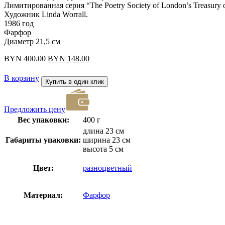
Лимитированная серия “The Poetry Society of London’s Treasury of
Художник Linda Worrall.
1986 год
Фарфор
Диаметр 21,5 см
Первоначальная
Текущая
BYN
400.00
BYN
148.00
цена
цена:
составляла
BYN 148.00.
В корзину
Купить в один клик
BYN 400.00.
Предложить цену
Вес упаковки:
400 г
длина 23 см
Габариты упаковки:
ширина 23 см
высота 5 см
Цвет:
разноцветный
Материал:
Фарфор