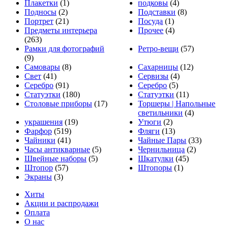
Плакетки
(1)
подковы
(4)
Подносы
(2)
Подставки
(8)
Портрет
(21)
Посуда
(1)
Предметы интерьера
Прочее
(4)
(263)
Рамки для фотографий
Ретро-вещи
(57)
(9)
Самовары
(8)
Сахарницы
(12)
Свет
(41)
Сервизы
(4)
Серебро
(91)
Серебро
(5)
Статуэтки
(180)
Статуэтки
(11)
Столовые приборы
(17)
Торшеры | Напольные
светильники
(4)
украшения
(19)
Утюги
(2)
Фарфор
(519)
Фляги
(13)
Чайники
(41)
Чайные Пары
(33)
Часы антикварные
(5)
Чернильница
(2)
Швейные наборы
(5)
Шкатулки
(45)
Штопор
(57)
Штопоры
(1)
Экраны
(3)
Хиты
Акции и распродажи
Оплата
О нас