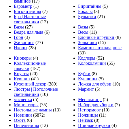
каминов
(17)
Барометр
(1)
Бирштайны
(5)
Бисквитницы
(7)
Бокалы
(3)
Бра | Настенные
Бульотки
(21)
светильники
(12)
Вазы
(27)
Вазы
(5)
Ведра для льда
(6)
Весы
(11)
Горн
(3)
Ёлочные игрушки
(8)
Живопись
(77)
Зольники
(15)
Иконы
(28)
Камины антикварные
(33)
Кнокеры
(4)
Кодлеры
(52)
Коллекционные
Колокольчики
(55)
тарелки
(187)
Круэты
(20)
Кубки
(8)
Кувшин
(41)
Кувшины
(5)
Кухонный декор
(389)
Ложка для обуви
(10)
Люстры | Потолочные
Мармит
(5)
светильники
(10)
масленка
(5)
Менажница
(5)
Миниатюры
(35)
Набор для уборки
(7)
Настольные лампы
(13)
Натюрморт
(10)
Новинки
(6872)
Ножницы
(11)
Охота
(6)
Пейзаж
(8)
Пепельницы
(12)
Пивные кружки
(4)