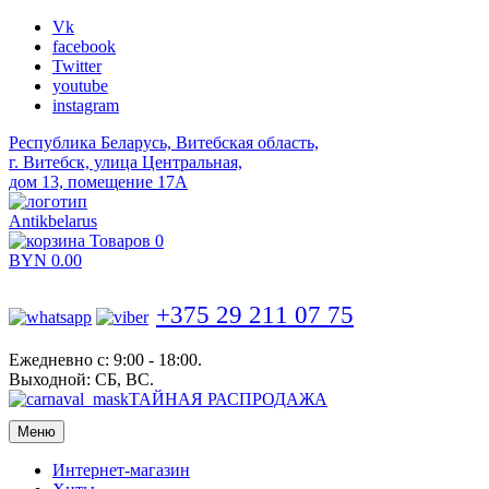
Vk
facebook
Twitter
youtube
instagram
Республика Беларусь, Витебская область,
г. Витебск, улица Центральная,
дом 13, помещение 17А
Antikbelarus
Товаров 0
BYN
0.00
+375 29 211 07 75
Ежедневно с: 9:00 - 18:00.
Выходной: СБ, ВС.
ТАЙНАЯ РАСПРОДАЖА
Меню
Интернет-магазин