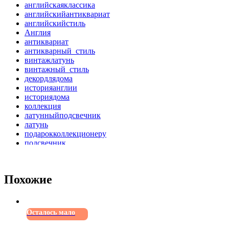
английскаяклассика
английскийантиквариат
английскийстиль
Англия
антиквариат
антикварный_стиль
винтажлатунь
винтажный_стиль
декордлядома
историяанглии
историядома
коллекция
латунныйподсвечник
латунь
подарокколлекционеру
подсвечник
ретро
ретро_стиль
ретроподсвечник
Похожие
старинныйподсвечник
стиль
стильныйдекор
уникальныйдекор
Осталось мало
Уют
шарм