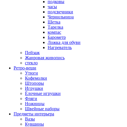
подковы
часы
подсвечники
Чернильница
Щетка
Тарелка
компас
Барометр
Ложка для обуви
Нагреватель
Пейзаж
Жанровая живопись
стекло
Ретро-вещи
Утюги
Кофемолки
Штопоры
Игрушки
Ёлочные игрушки
Фляги
Ножницы
Швейные наборы
Предметы интерьера
Вазы
Кувшины