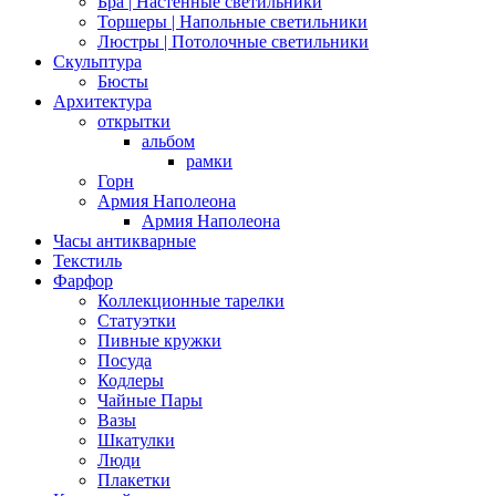
Бра | Настенные светильники
Торшеры | Напольные светильники
Люстры | Потолочные светильники
Скульптура
Бюсты
Архитектура
открытки
альбом
рамки
Горн
Армия Наполеона
Армия Наполеона
Часы антикварные
Текстиль
Фарфор
Коллекционные тарелки
Статуэтки
Пивные кружки
Посуда
Кодлеры
Чайные Пары
Вазы
Шкатулки
Люди
Плакетки