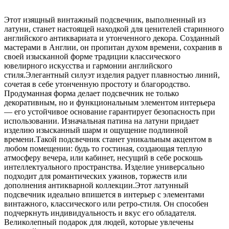
Этот изящный винтажный подсвечник, выполненный из
латуни, станет настоящей находкой для ценителей старинного
английского антиквариата и утонченного декора. Созданный
мастерами в Англии, он пропитан духом времени, сохранив в
своей изысканной форме традиции классического
ювелирного искусства и гармонии английского
стиля.Элегантный силуэт изделия радует плавностью линий,
сочетая в себе утонченную простоту и благородство.
Продуманная форма делает подсвечник не только
декоративным, но и функциональным элементом интерьера
— его устойчивое основание гарантирует безопасность при
использовании. Изначальная патина на латуни придает
изделию изысканный шарм и ощущение подлинной
времени.Такой подсвечник станет уникальным акцентом в
любом помещении: будь то гостиная, создающая теплую
атмосферу вечера, или кабинет, несущий в себе роскошь
интеллектуального пространства. Изделие универсально
подходит для романтических ужинов, торжеств или
дополнения антикварной коллекции.Этот латунный
подсвечник идеально впишется в интерьер с элементами
винтажного, классического или ретро-стиля. Он способен
подчеркнуть индивидуальность и вкус его обладателя.
Великолепный подарок для людей, которые увлечены