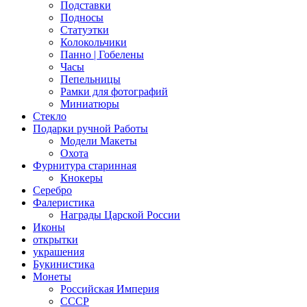
Подставки
Подносы
Статуэтки
Колокольчики
Панно | Гобелены
Часы
Пепельницы
Рамки для фотографий
Миниатюры
Стекло
Подарки ручной Работы
Модели Макеты
Охота
Фурнитура старинная
Кнокеры
Серебро
Фалеристика
Награды Царской России
Иконы
открытки
украшения
Букинистика
Монеты
Российская Империя
СССР