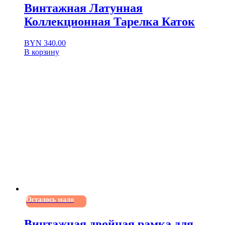
элегантныйдекор
Винтажная Латунная
элегантныйподсвечник
Коллекционная Тарелка Каток
BYN
340.00
В корзину
Осталось мало
Винтажная двойная рамка для