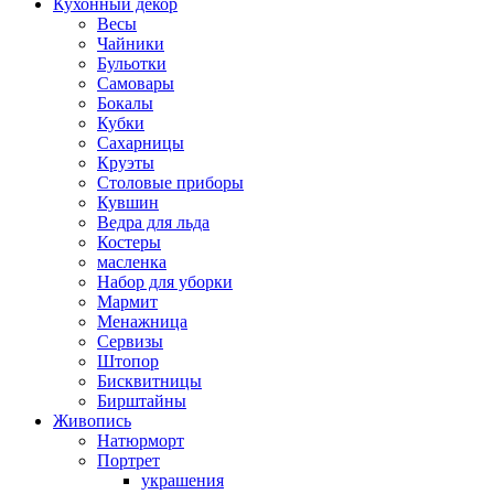
Кухонный декор
Весы
Чайники
Бульотки
Самовары
Бокалы
Кубки
Сахарницы
Круэты
Столовые приборы
Кувшин
Ведра для льда
Костеры
масленка
Набор для уборки
Мармит
Менажница
Сервизы
Штопор
Бисквитницы
Бирштайны
Живопись
Натюрморт
Портрет
украшения