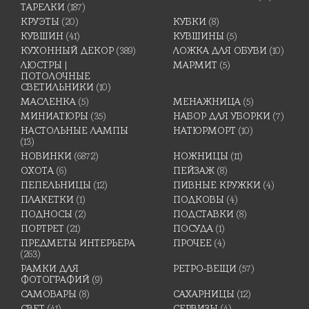
ТАРЕЛКИ
(187)
КРУЭТЫ
(20)
КУБКИ
(8)
КУВШИН
(41)
КУВШИНЫ
(5)
КУХОННЫЙ ДЕКОР
(389)
ЛОЖКА ДЛЯ ОБУВИ
(10)
ЛЮСТРЫ |
МАРМИТ
(5)
ПОТОЛОЧНЫЕ
СВЕТИЛЬНИКИ
(10)
МАСЛЕНКА
(5)
МЕНАЖНИЦА
(5)
МИНИАТЮРЫ
(35)
НАБОР ДЛЯ УБОРКИ
(7)
НАСТОЛЬНЫЕ ЛАМПЫ
НАТЮРМОРТ
(10)
(13)
НОВИНКИ
(6872)
НОЖНИЦЫ
(11)
ОХОТА
(6)
ПЕЙЗАЖ
(8)
ПЕПЕЛЬНИЦЫ
(12)
ПИВНЫЕ КРУЖКИ
(4)
ПЛАКЕТКИ
(1)
ПОДКОВЫ
(4)
ПОДНОСЫ
(2)
ПОДСТАВКИ
(8)
ПОРТРЕТ
(21)
ПОСУДА
(1)
ПРЕДМЕТЫ ИНТЕРЬЕРА
ПРОЧЕЕ
(4)
(263)
РАМКИ ДЛЯ
РЕТРО-ВЕЩИ
(57)
ФОТОГРАФИЙ
(9)
САМОВАРЫ
(8)
САХАРНИЦЫ
(12)
СВЕТ
(41)
СЕРВИЗЫ
(4)