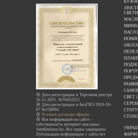
КУХО
ЛЮСТР
СВЕТ
МАСЛ
МИНИ
НАСТ
НОВИ
ОХОТА
ПЕПЕ
ПЛАК
ПОДН
ПОРТР
ПРЕДМ
РАМКИ
САМО
⦿ Дата регистрации в Торговом реестре
СВЕТ
(
16.12.2025, №76452223
СЕРЕБ
⦿ Дата регистрации в БелГИЭ 2019-10-
07 №158994
СТАТУ
⦿
Условия договора оферты
СТОЛО
⦿ Вся информация на сайте –
собственность интернет-магазина
УКРА
Antikbelarus.by. Все права защищены.
ФАРФ
Публикация информации с сайта без