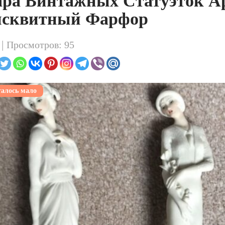
ра Винтажных Статуэток А
исквитный Фарфор
 |
Просмотров: 95
алось мало