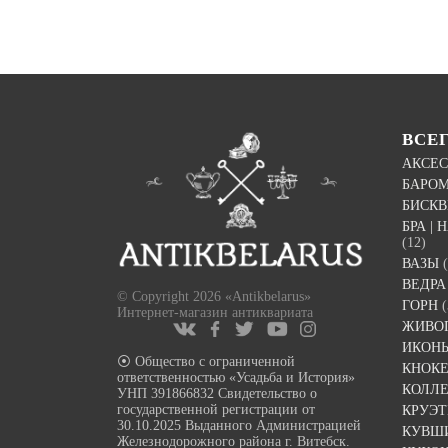
ВСЕ
АКСЕС
БАРО
БИСК
БРА |
(12)
ВАЗЫ
ВЕДРА
© Copyright 2026 «Antikbelarus»
ГОРН
(
Интернет-магазин антиквариата
ЖИВО
ИКОН
⦿ Общество с ограниченной
КНОК
ответственностью «Усадьба и История»
КОЛЛ
УНП 391866832 Свидетельство о
государственной регистрации от
КРУЭ
30.10.2025 Выданного Администрацией
КУВШ
Железнодорожного района г. Витебск.