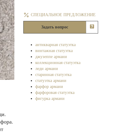
СПЕЦИАЛЬНОЕ ПРЕДЛОЖЕНИЕ
Задать вопрос
антикварная статуэтка
винтажная статуэтка
джузеппе армани
коллекционная статуэтка
леди армани
старинная статуэтка
статуэтка армани
фарфор армани
фарфоровая статуэтка
фигурка армани
ди.
рфора.
ит