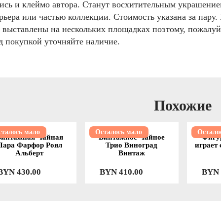
ись и клеймо автора. Станут восхитительным украшение
рьера или частью коллекции. Стоимость указана за пару.
 выставлены на нескольких площадках поэтому, пожалуй
д покупкой уточняйте наличие.
Похожие
сталось мало
Осталось мало
Остало
Винтажная Чайная
Винтажное Чайное
Фигу
Пара Фарфор Роял
Трио Виноград
играет
Альберт
Винтаж
BYN
430.00
BYN
410.00
BYN