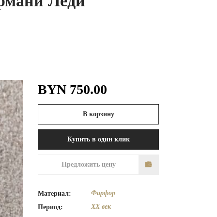
рмани Леди
BYN
750.00
В корзину
Купить в один клик
Предложить цену
Фарфор
Материал:
XX век
Период: