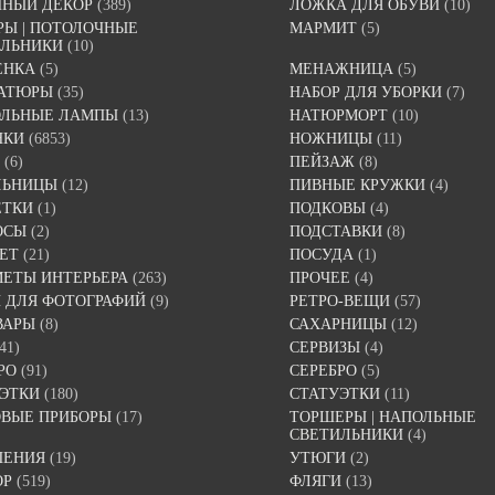
ННЫЙ ДЕКОР
(389)
ЛОЖКА ДЛЯ ОБУВИ
(10)
Ы | ПОТОЛОЧНЫЕ
МАРМИТ
(5)
ИЛЬНИКИ
(10)
ЕНКА
(5)
МЕНАЖНИЦА
(5)
АТЮРЫ
(35)
НАБОР ДЛЯ УБОРКИ
(7)
ОЛЬНЫЕ ЛАМПЫ
(13)
НАТЮРМОРТ
(10)
НКИ
(6853)
НОЖНИЦЫ
(11)
(6)
ПЕЙЗАЖ
(8)
ЛЬНИЦЫ
(12)
ПИВНЫЕ КРУЖКИ
(4)
ЕТКИ
(1)
ПОДКОВЫ
(4)
ОСЫ
(2)
ПОДСТАВКИ
(8)
ЕТ
(21)
ПОСУДА
(1)
ЕТЫ ИНТЕРЬЕРА
(263)
ПРОЧЕЕ
(4)
 ДЛЯ ФОТОГРАФИЙ
(9)
РЕТРО-ВЕЩИ
(57)
ВАРЫ
(8)
САХАРНИЦЫ
(12)
41)
СЕРВИЗЫ
(4)
РО
(91)
СЕРЕБРО
(5)
ЭТКИ
(180)
СТАТУЭТКИ
(11)
ВЫЕ ПРИБОРЫ
(17)
ТОРШЕРЫ | НАПОЛЬНЫЕ
СВЕТИЛЬНИКИ
(4)
ШЕНИЯ
(19)
УТЮГИ
(2)
ОР
(519)
ФЛЯГИ
(13)