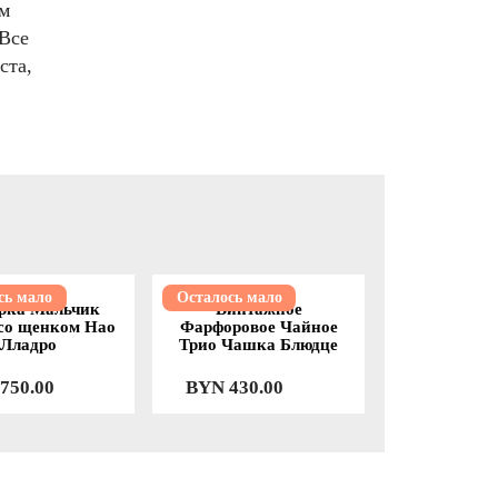
м
 Все
ста,
сь мало
Осталось мало
рка Мальчик
Винтажное
 со щенком Нао
Фарфоровое Чайное
Лладро
Трио Чашка Блюдце
750.00
BYN
430.00