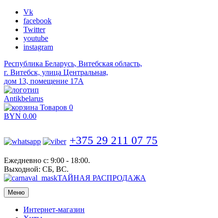
Vk
facebook
Twitter
youtube
instagram
Республика Беларусь, Витебская область,
г. Витебск, улица Центральная,
дом 13, помещение 17А
Antikbelarus
Товаров 0
BYN
0.00
+375 29 211 07 75
Ежедневно с: 9:00 - 18:00.
Выходной: СБ, ВС.
ТАЙНАЯ РАСПРОДАЖА
Меню
Интернет-магазин