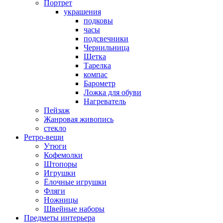
Портрет
украшения
подковы
часы
подсвечники
Чернильница
Щетка
Тарелка
компас
Барометр
Ложка для обуви
Нагреватель
Пейзаж
Жанровая живопись
стекло
Ретро-вещи
Утюги
Кофемолки
Штопоры
Игрушки
Ёлочные игрушки
Фляги
Ножницы
Швейные наборы
Предметы интерьера