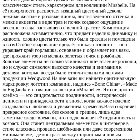
классическом стиле, характерном для коллекции Mirabelle. На
её поверхности расцветает изящный цветочный деколь:
нежные желтые и розовые пионы, листья зеленого оттенка и
мелкие акценты в виде трав и почек создают ощущение
весеннего сада, застывшего в вечной красоте. Композиция
расположена асимметрично, что придает изделию динамику и
живость, словно цветы только что были срезаны и помещены
в вазу.Особое очарование придаёт тонкая позолота — она
украшает край горлышка, основание и обрамляет низ вазы,
где проходит узор из мелких золотых точек и ромбиков.
Золотые элементы не только усиливают впечатление роскоши,
но и служат символом высокого качества и внимания к
деталям, которые всегда были отличительными чертами
продукции Wedgwood.На дне вазы вы найдёте оригинальную
маркировку: логотип компании, надпись «Bone China», «Made
in England» и название коллекции «Mirabelle». Это не просто
клеймо — это свидетельство подлинности, исторической
ценности и принадлежности к эпохе, когда каждое изделие
создавалось с любовью и уважением к ремеслу.Ваза сохраняет
прекрасное состояние, без сколов и трещин, лишь едва
заметные следы времени, что подчеркивает её подлинность и
возраст. Она станет центральным элементом в интерьере в
стиле классика, прованс, шебби-шик или даже современном
минимализме, где контраст между старинным и новым