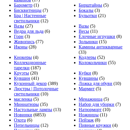
Барометр
(1)
Бирштайны
(5)
Бисквитницы
(7)
Бокалы
(3)
Бра | Настенные
Бульотки
(21)
светильники
(12)
Вазы
(27)
Вазы
(5)
Ведра для льда
(6)
Весы
(11)
Горн
(3)
Ёлочные игрушки
(8)
Живопись
(77)
Зольники
(15)
Иконы
(28)
Камины антикварные
(33)
Кнокеры
(4)
Кодлеры
(52)
Коллекционные
Колокольчики
(55)
тарелки
(187)
Круэты
(20)
Кубки
(8)
Кувшин
(41)
Кувшины
(5)
Кухонный декор
(389)
Ложка для обуви
(10)
Люстры | Потолочные
Мармит
(5)
светильники
(10)
масленка
(5)
Менажница
(5)
Миниатюры
(35)
Набор для уборки
(7)
Настольные лампы
(13)
Натюрморт
(10)
Новинки
(6853)
Ножницы
(11)
Охота
(6)
Пейзаж
(8)
Пепельницы
(12)
Пивные кружки
(4)