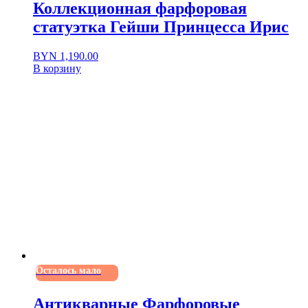
фарфор
Коллекционная фарфоровая
фарфороваяваза
статуэтка Гейши Принцесса Ирис
Элегантность
элитныйдекор
BYN
1,190.00
В корзину
Осталось мало
Антикварные Фарфоровые