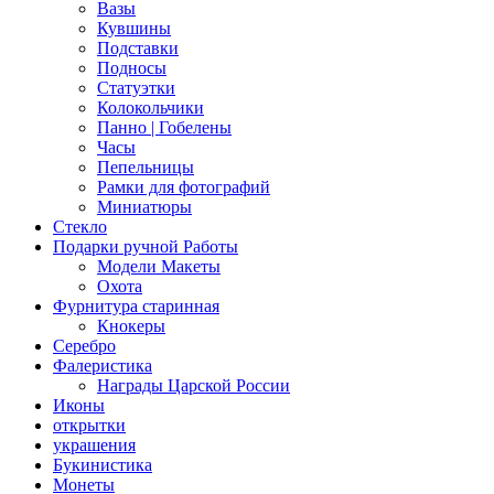
Вазы
Кувшины
Подставки
Подносы
Статуэтки
Колокольчики
Панно | Гобелены
Часы
Пепельницы
Рамки для фотографий
Миниатюры
Стекло
Подарки ручной Работы
Модели Макеты
Охота
Фурнитура старинная
Кнокеры
Серебро
Фалеристика
Награды Царской России
Иконы
открытки
украшения
Букинистика
Монеты