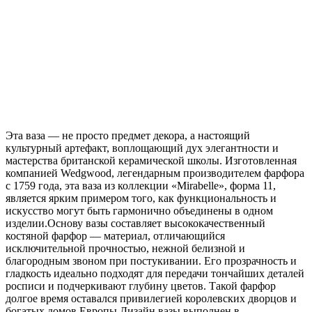
Распродажа
Эта ваза — не просто предмет декора, а настоящий
культурный артефакт, воплощающий дух элегантности и
мастерства британской керамической школы. Изготовленная
компанией Wedgwood, легендарным производителем фарфора
с 1759 года, эта ваза из коллекции «Mirabelle», форма 11,
является ярким примером того, как функциональность и
искусство могут быть гармонично объединены в одном
изделии.Основу вазы составляет высококачественный
костяной фарфор — материал, отличающийся
исключительной прочностью, нежной белизной и
благородным звоном при постукивании. Его прозрачность и
гладкость идеально подходят для передачи тончайших деталей
росписи и подчеркивают глубину цветов. Такой фарфор
долгое время оставался привилегией королевских дворцов и
богатых домов Европы.Дизайн вазы выполнен в