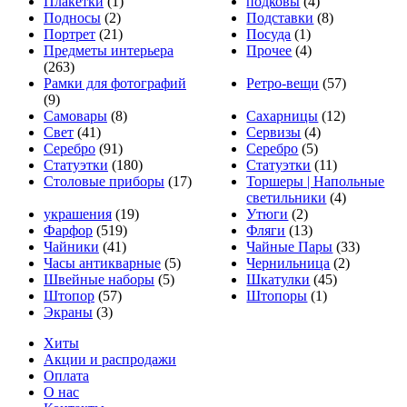
Плакетки
(1)
подковы
(4)
Подносы
(2)
Подставки
(8)
Портрет
(21)
Посуда
(1)
Предметы интерьера
Прочее
(4)
(263)
Рамки для фотографий
Ретро-вещи
(57)
(9)
Самовары
(8)
Сахарницы
(12)
Свет
(41)
Сервизы
(4)
Серебро
(91)
Серебро
(5)
Статуэтки
(180)
Статуэтки
(11)
Столовые приборы
(17)
Торшеры | Напольные
светильники
(4)
украшения
(19)
Утюги
(2)
Фарфор
(519)
Фляги
(13)
Чайники
(41)
Чайные Пары
(33)
Часы антикварные
(5)
Чернильница
(2)
Швейные наборы
(5)
Шкатулки
(45)
Штопор
(57)
Штопоры
(1)
Экраны
(3)
Хиты
Акции и распродажи
Оплата
О нас