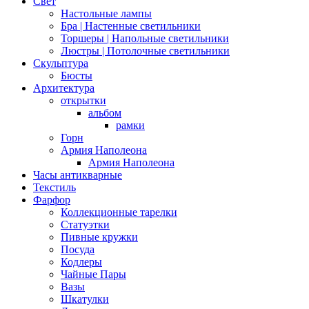
Свет
Настольные лампы
Бра | Настенные светильники
Торшеры | Напольные светильники
Люстры | Потолочные светильники
Скульптура
Бюсты
Архитектура
открытки
альбом
рамки
Горн
Армия Наполеона
Армия Наполеона
Часы антикварные
Текстиль
Фарфор
Коллекционные тарелки
Статуэтки
Пивные кружки
Посуда
Кодлеры
Чайные Пары
Вазы
Шкатулки