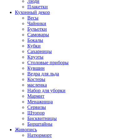
Люди
Плакетки
Кухонный декор
Весы
Чайники
Бульотки
Самовары
Бокалы
Кубки
Сахарницы
Круэты
Столовые приборы
Кувшин
Ведра для льда
Костеры
масленка
Набор для уборки
Мармит
Менажница
Сервизы
Штопор
Бисквитницы
Бирштайны
Живопись
Натюрморт