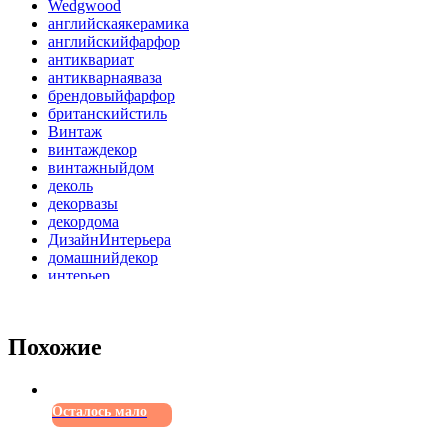
Wedgwood
английскаякерамика
английскийфарфор
антиквариат
антикварнаяваза
брендовыйфарфор
британскийстиль
Винтаж
винтаждекор
винтажныйдом
деколь
декорвазы
декордома
ДизайнИнтерьера
домашнийдекор
интерьер
историческийстиль
Классика
коллекционирование
Похожие
костянойфарфор
подарокдляценителя
позолота
роскошь
Осталось мало
сделанованглии
старинныйфарфор